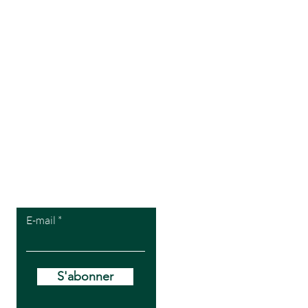
Pour recevoir
mes offres VIP
E-mail
S'abonner