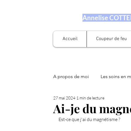
Annelise COTTEN
Accueil
Coupeur de feu
A propos de moi
Les soins en 
27 mai 2024
1 min de lecture
Prestation en numérologie
Ai-je du magn
Est-ce que j'ai du magnétisme ?
Fleurs de Bach
Soin Libér