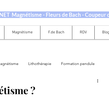
ET Magnétisme - Fleurs de Bach - Coupeur
Magnétisme
F.de Bach
RDV
Blo
magnétisme
Lithothérapie
Formation pendule
Guidance Oracle Tarot
Perte de Poids
étisme ?
ation Energétique
Quand prendre rendez-vous ?