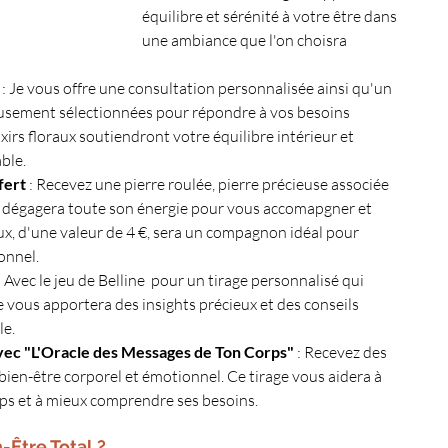
équilibre et sérénité à votre être dans 
une ambiance que l'on choisra 
 : Je vous offre une consultation personnalisée ainsi qu'un 
eusement sélectionnées pour répondre à vos besoins 
xirs floraux soutiendront votre équilibre intérieur et 
ble.
fert
 : Recevez une pierre roulée, pierre précieuse associée 
ui dégagera toute son énergie pour vous accomapgner et 
ux, d'une valeur de 4 €, sera un compagnon idéal pour 
onnel.
 : Avec le jeu de Belline  pour un tirage personnalisé qui 
e vous apportera des insights précieux et des conseils 
le.
vec "L'Oracle des Messages de Ton Corps"
 : Recevez des 
bien-être corporel et émotionnel. Ce tirage vous aidera à 
rps et à mieux comprendre ses besoins.
-Être Total ?