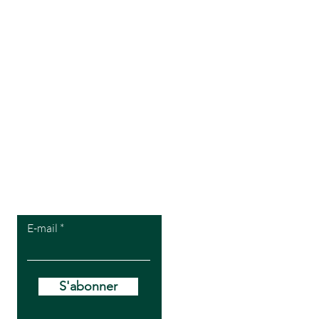
Pour recevoir
mes offres VIP
E-mail
S'abonner