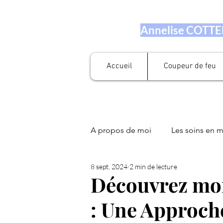
Annelise COTTEN
Accueil
Coupeur de feu
A propos de moi
Les soins en 
8 sept. 2024
2 min de lecture
Prestation en numérologie
Découvrez mon
: Une Approch
Fleurs de Bach
Soin Libér