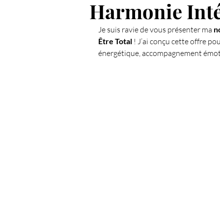
Harmonie Intér
Spiritualié
Les Chakras
Je suis ravie de vous présenter ma 
n
Être Total
 ! J’ai conçu cette offre po
énergétique, accompagnement émotion
Anges et Archanges
Défi 
L'intuition
Coupeur de feu