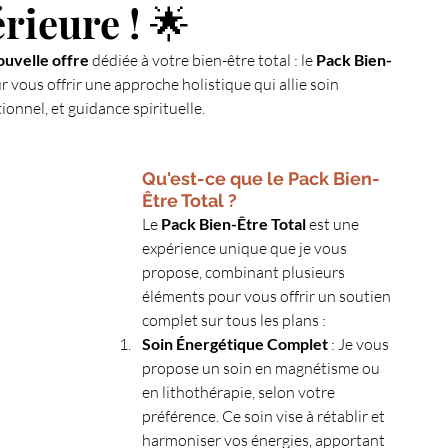
ieure ! 🌟
Ma chaine Youtube
Pendule
EFT
ouvelle offre
 dédiée à votre bien-être total : le 
Pack Bien-
ur vous offrir une approche holistique qui allie soin 
nel, et guidance spirituelle.
50 jours pour se connaître
Energie du mois
Qu'est-ce que le Pack Bien-
Être Total ?
Le 
Pack Bien-Être Total
 est une 
expérience unique que je vous 
propose, combinant plusieurs 
éléments pour vous offrir un soutien 
complet sur tous les plans :
Soin Énergétique Complet
 : Je vous 
propose un soin en magnétisme ou 
en lithothérapie, selon votre 
préférence. Ce soin vise à rétablir et 
harmoniser vos énergies, apportant 