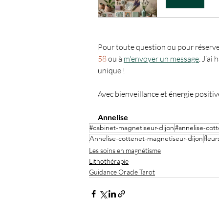
Pour toute question ou pour réserver
58
 ou à 
m'envoyer un message
. J’ai
unique !
Avec bienveillance et énergie positiv
Annelise
#cabinet-magnetiseur-dijon
#annelise-cot
Annelise-cottenet-magnetiseur-dijon
fleu
Les soins en magnétisme
Lithothérapie
Guidance Oracle Tarot