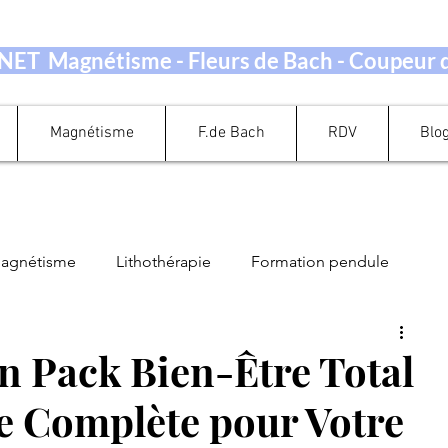
ET Magnétisme - Fleurs de Bach - Coupeur
Magnétisme
F.de Bach
RDV
Blo
magnétisme
Lithothérapie
Formation pendule
Guidance Oracle Tarot
Perte de Poids
 Pack Bien-Être Total
e Complète pour Votre
ation Energétique
Quand prendre rendez-vous ?