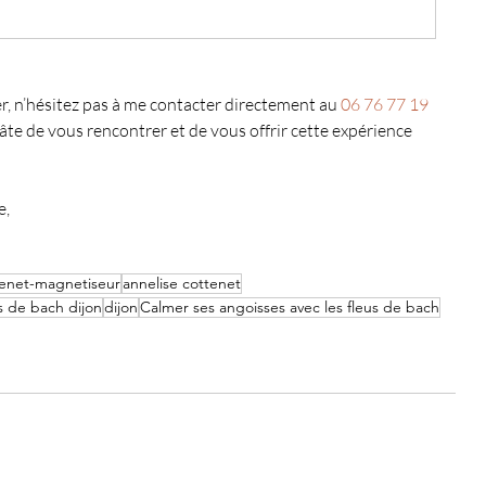
, n’hésitez pas à me contacter directement au 
06 76 77 19 
 hâte de vous rencontrer et de vous offrir cette expérience 
e,
tenet-magnetiseur
annelise cottenet
rs de bach dijon
dijon
Calmer ses angoisses avec les fleus de bach