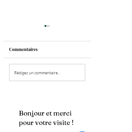
Commentaires
Je l'ai enfin fait...
Bien utilser son
Rédigez un commentaire...
pendule ? Formation
en visio ou sur Dijon
Bonjour et merci
pour votre visite !