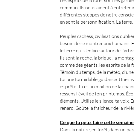
Les esprits de la forêt sont les gardi
commun. Ils nous aident à entretenir le
différentes steppes de notre conscie
en sont la personnification. La terre, le
Peuples cachéss, civilisations oubliée
besoin de se montrer aux humains. Fusi
le lierre qui s'enlace autour de l'arbr
Ils sont la roche, la brique, la mont
comme des géants, les esprits de la fo
Témoin du temps, de la météo, d'une 
toi une formidable guidance. Une invit
es prête. Tu es un maillon de la chaine
ressens l'éveil de ton printemps. Éco
éléments. Utilise le silence, ta voix.
renard. Goûte la fraîcheur de la rivi
Ce que tu peux faire cette semaine
Dans la nature, en forêt, dans un par