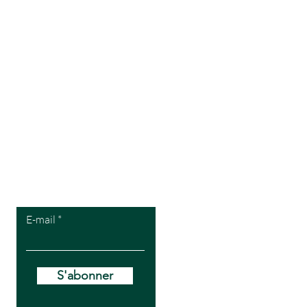
Pour recevoir
mes offres VIP
E-mail
S'abonner