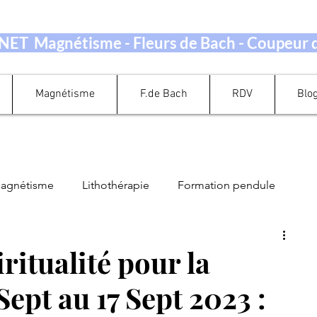
ET Magnétisme - Fleurs de Bach - Coupeur
Magnétisme
F.de Bach
RDV
Blo
magnétisme
Lithothérapie
Formation pendule
Guidance Oracle Tarot
Perte de Poids
ritualité pour la
Sept au 17 Sept 2023 :
ation Energétique
Quand prendre rendez-vous ?