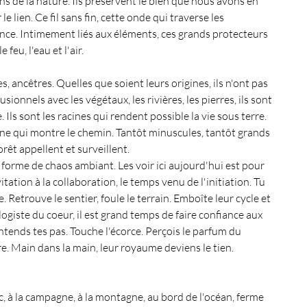
ens de la nature. Ils préservent le bien que nous avons en 
 lien. Ce fil sans fin, cette onde qui traverse les 
nce. Intimement liés aux éléments, ces grands protecteurs 
 feu, l'eau et l'air.
s, ancêtres. Quelles que soient leurs origines, ils n'ont pas 
onnels avec les végétaux, les rivières, les pierres, ils sont 
e. Ils sont les racines qui rendent possible la vie sous terre. 
agne qui montre le chemin. Tantôt minuscules, tantôt grands 
rêt appellent et surveillent. 
forme de chaos ambiant. Les voir ici aujourd'hui est pour 
ation à la collaboration, le temps venu de l'initiation. Tu 
. Retrouve le sentier, foule le terrain. Emboîte leur cycle et 
logiste du coeur, il est grand temps de faire confiance aux 
 Entends tes pas. Touche l'écorce. Perçois le parfum du 
ère. Main dans la main, leur royaume deviens le tien.
c, à la campagne, à la montagne, au bord de l'océan, ferme 