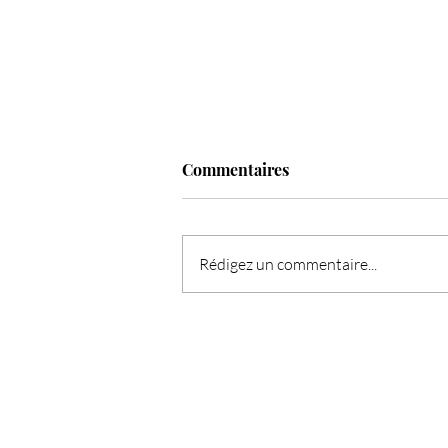
Commentaires
Rédigez un commentaire...
L'Ange de la semaine : Haziel,
l'ange du pardon et de la paix
intérieure