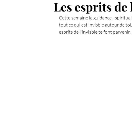
Les esprits de 
Spiritualié
Les Chakras
Cette semaine la guidance - spiritualit
tout ce qui est invisble autour de toi.
esprits de l'invisble te font parvenir.
Anges et Archanges
Défi 
L'intuition
Coupeur de feu
Émotions & Fleurs de Bach