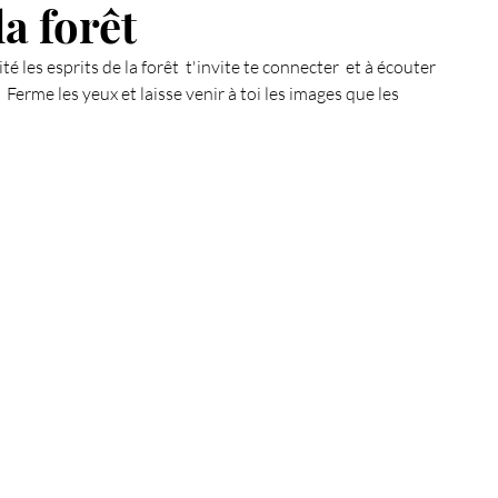
la forêt
Ma chaine Youtube
Pendule
EFT
é les esprits de la forêt  t'invite te connecter  et à écouter  
  Ferme les yeux et laisse venir à toi les images que les 
50 jours pour se connaître
Energie du mois
Sommeil & Énergie
Sommeil & Fatigue
Magnétisme & Énergie