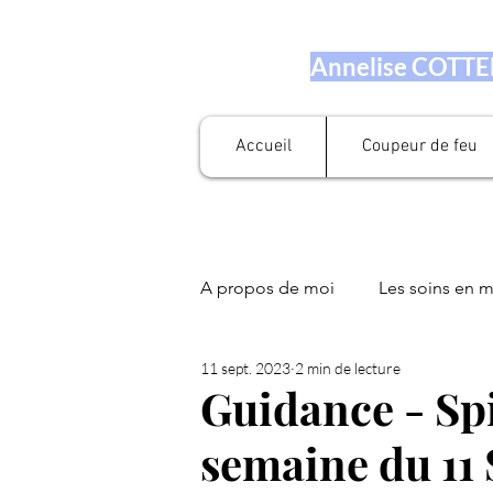
Annelise COTTEN
Accueil
Coupeur de feu
A propos de moi
Les soins en 
11 sept. 2023
2 min de lecture
Prestation en numérologie
Guidance - Spi
semaine du 11 
Fleurs de Bach
Soin Libér