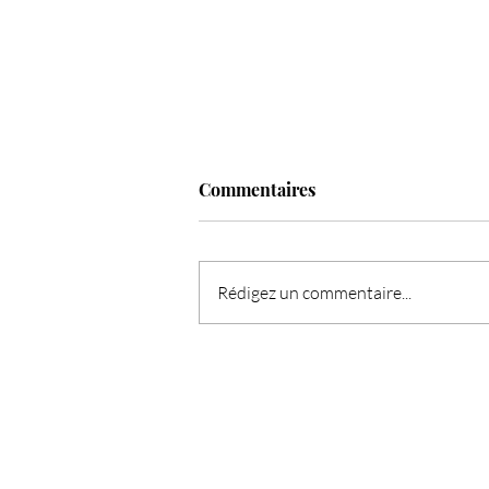
Commentaires
Rédigez un commentaire...
L'Ange de la semaine : Haziel,
l'ange du pardon et de la paix
intérieure