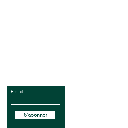
Pour recevoir
mes offres VIP
E-mail
S'abonner