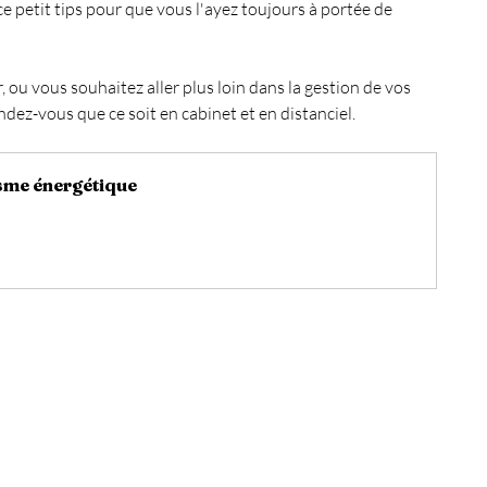
e petit tips pour que vous l'ayez toujours à portée de 
Ma chaine Youtube
Pendule
EFT
r, ou vous souhaitez aller plus loin dans la gestion de vos 
dez-vous que ce soit en cabinet et en distanciel.
50 jours pour se connaître
Energie du mois
sme énergétique
Sommeil & Énergie
Sommeil & Fatigue
Magnétisme & Énergie