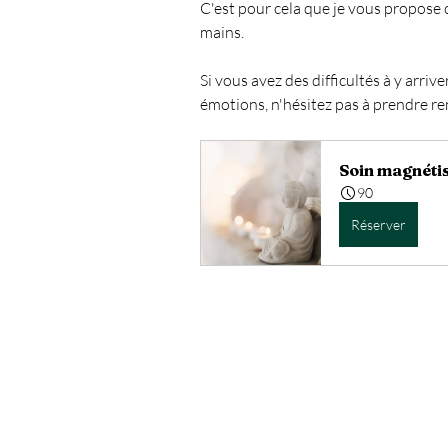
C'est pour cela que je vous propose c
mains.
Spiritualié
Les Chakras
Si vous avez des difficultés à y arrive
émotions, n'hésitez pas à prendre ren
Anges et Archanges
Défi 
Soin magnéti
90
L'intuition
Coupeur de feu
Réserver
Émotions & Fleurs de Bach