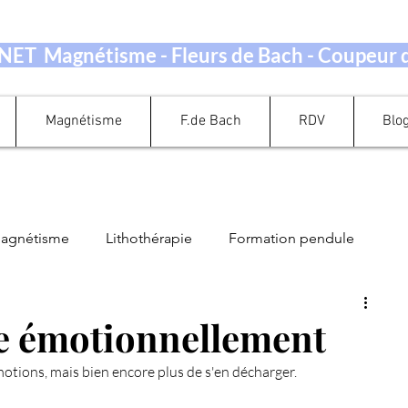
ET Magnétisme - Fleurs de Bach - Coupeur
Magnétisme
F.de Bach
RDV
Blo
magnétisme
Lithothérapie
Formation pendule
Guidance Oracle Tarot
Perte de Poids
e émotionnellement
émotions, mais bien encore plus de s'en décharger.
ation Energétique
Quand prendre rendez-vous ?