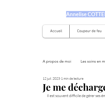
Annelise COTTEN
Accueil
Coupeur de feu
A propos de moi
Les soins en 
12 juil. 2023
1 min de lecture
Prestation en numérologie
Je me décharg
Il est souvent difficile de gérer ses 
Fleurs de Bach
Soin Libér