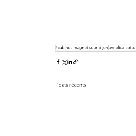
#cabinet-magnetiseur-dijon
annelise cotte
Posts récents