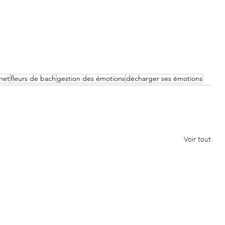
net
fleurs de bach
gestion des émotions
décharger ses émotions
Voir tout