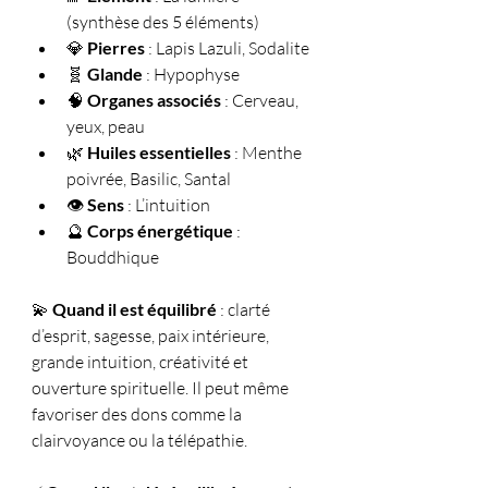
(synthèse des 5 éléments)
💎 
Pierres
 : Lapis Lazuli, Sodalite
🧬 
Glande
 : Hypophyse
🧠 
Organes associés
 : Cerveau, 
yeux, peau
🌿 
Huiles essentielles
 : Menthe 
poivrée, Basilic, Santal
👁️ 
Sens
 : L’intuition
🔮 
Corps énergétique
 : 
Bouddhique
💫 
Quand il est équilibré
 : clarté 
d’esprit, sagesse, paix intérieure, 
grande intuition, créativité et 
ouverture spirituelle. Il peut même 
favoriser des dons comme la 
clairvoyance ou la télépathie.