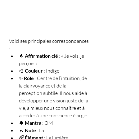
Voici ses principales correspondances 
:
🌟 
Affirmation clé
 : « Je vois, je 
perçois »
🎨 
Couleur
 : Indigo
✨ 
Rôle
 : Centre de l’intuition, de 
la clairvoyance et de la 
perception subtile. Il nous aide à 
développer une vision juste de la 
vie, à mieux nous connaître et à 
accéder à une conscience élargie.
🔔 
Mantra
 : OM
🎶 
Note
 : La
🌈 
Élément
 : La lumière 