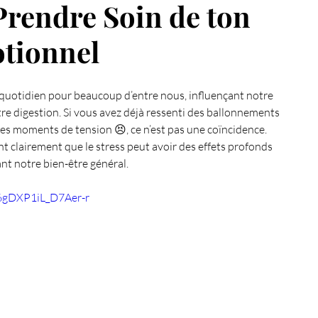
Prendre Soin de ton
Ma chaine Youtube
Pendule
EFT
tionnel
uotidien pour beaucoup d’entre nous, influençant notre 
50 jours pour se connaître
Energie du mois
e digestion. Si vous avez déjà ressenti des ballonnements 
s moments de tension 😣, ce n’est pas une coïncidence. 
t clairement que le stress peut avoir des effets profonds 
ant notre bien-être général.
=6gDXP1iL_D7Aer-r