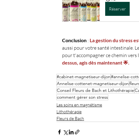
Réserver
Conclusion
 : 
La gestion du stress e
aussi pour votre santé intestinale. Le
pour t'accompagner ce chemin vers l
dessus, agis dès maintenant 🌟.
#cabinet-magnetiseur-dijon
#annelise-cot
Annelise-cottenet-magnetiseur-dijon
fleu
Conseil Fleurs de Bach et Lithothérapie
Ca
comment gérer son stress
Les soins en magnétisme
Lithothérapie
Fleurs de Bach