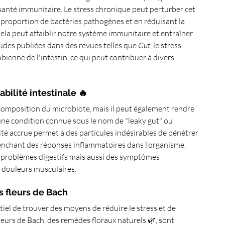
a santé immunitaire. Le stress chronique peut perturber cet 
a proportion de bactéries pathogènes et en réduisant la 
ela peut affaiblir notre système immunitaire et entraîner 
tudes publiées dans des revues telles que 
Gut
, le stress 
ienne de l'intestin, ce qui peut contribuer à divers 
abilité intestinale 🔥
 composition du microbiote, mais il peut également rendre 
 une condition connue sous le nom de "leaky gut" ou 
té accrue permet à des particules indésirables de pénétrer 
lenchant des réponses inflammatoires dans l’organisme. 
 problèmes digestifs mais aussi des symptômes 
s douleurs musculaires.
es fleurs de Bach
tiel de trouver des moyens de réduire le stress et de 
leurs de Bach, des remèdes floraux naturels 🌿, sont 