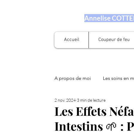
Annelise COTTEN
Accueil
Coupeur de feu
A propos de moi
Les soins en 
2 nov. 2024
3 min de lecture
Prestation en numérologie
Les Effets Néfa
Intestins 🌱 : 
Fleurs de Bach
Soin Libér