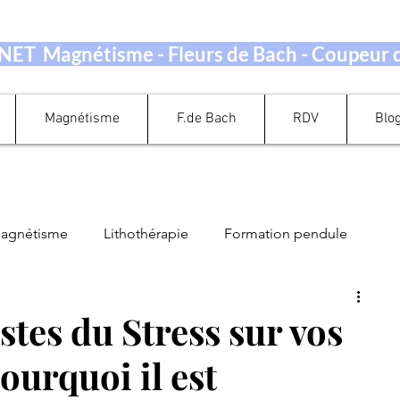
ET Magnétisme - Fleurs de Bach - Coupeur
Magnétisme
F.de Bach
RDV
Blo
magnétisme
Lithothérapie
Formation pendule
Guidance Oracle Tarot
Perte de Poids
stes du Stress sur vos
Pourquoi il est
ation Energétique
Quand prendre rendez-vous ?