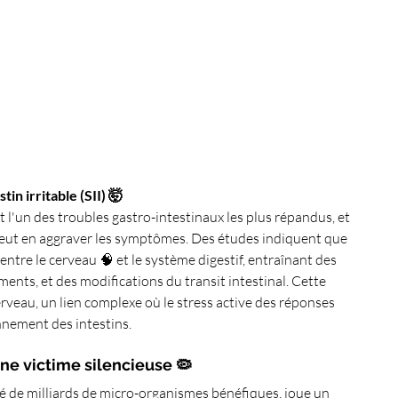
tin irritable (SII) 🤯
t l'un des troubles gastro-intestinaux les plus répandus, et 
 peut en aggraver les symptômes. Des études indiquent que 
ntre le cerveau 🧠 et le système digestif, entraînant des 
nts, et des modifications du transit intestinal. Cette 
cerveau, un lien complexe où le stress active des réponses 
nnement des intestins.
 une victime silencieuse 🦠
é de milliards de micro-organismes bénéfiques, joue un 