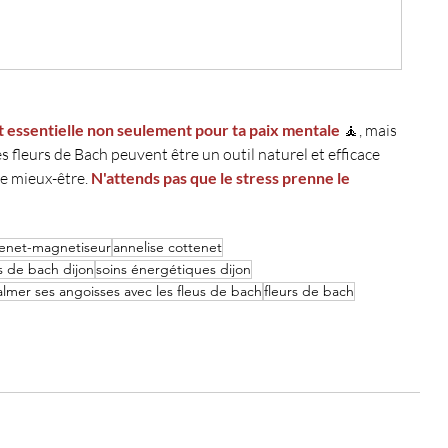
st essentielle non seulement pour ta paix mentale
 🧘, mais 
s fleurs de Bach peuvent être un outil naturel et efficace 
e mieux-être. 
N'attends pas que le stress prenne le 
tenet-magnetiseur
annelise cottenet
rs de bach dijon
soins énergétiques dijon
lmer ses angoisses avec les fleus de bach
fleurs de bach