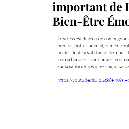
important de 
Spiritualié
Les Chakras
Bien-Être Émo
Le stress est devenu un compagnon q
Anges et Archanges
Défi 
humeur, notre sommeil, et même notr
ou des douleurs abdominales dans de
Les recherches scientifiques montren
L'intuition
Coupeur de feu
sur la santé de nos intestins, impact
https://youtu.be/dETqGzk8Pn0?si