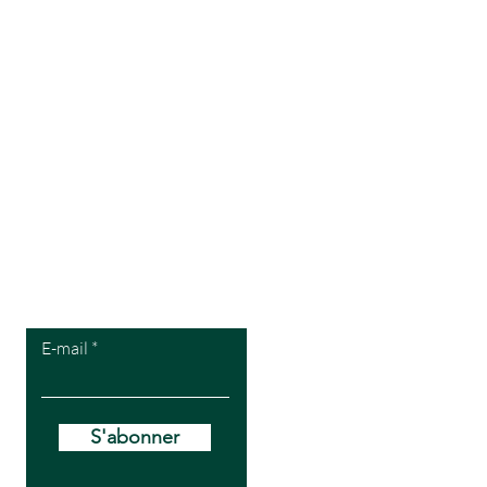
Pour recevoir
mes offres VIP
E-mail
S'abonner