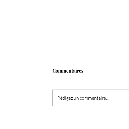
Commentaires
Rédigez un commentaire...
L'Ange de la semaine : Haziel,
l'ange du pardon et de la paix