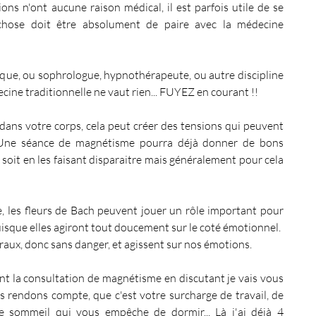
ns n'ont aucune raison médical, il est parfois utile de se 
chose doit être absolument de paire avec la médecine 
rique, ou sophrologue, hypnothérapeute, ou autre discipline 
decine traditionnelle ne vaut rien... FUYEZ en courant !!
dans votre corps, cela peut créer des tensions qui peuvent 
Une séance de magnétisme pourra déjà donner de bons 
, soit en les faisant disparaitre mais généralement pour cela 
 les fleurs de Bach peuvent jouer un rôle important pour 
isque elles agiront tout doucement sur le coté émotionnel.
loraux, donc sans danger, et agissent sur nos émotions. 
nt la consultation de magnétisme en discutant je vais vous 
s rendons compte, que c'est votre surcharge de travail, de 
e sommeil qui vous empêche de dormir... Là j'ai déjà 4 