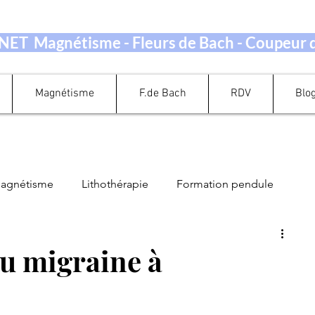
ET Magnétisme - Fleurs de Bach - Coupeur
Magnétisme
F.de Bach
RDV
Blo
magnétisme
Lithothérapie
Formation pendule
Guidance Oracle Tarot
Perte de Poids
ou migraine à
ation Energétique
Quand prendre rendez-vous ?