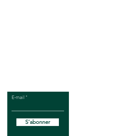
Pour recevoir
mes offres VIP
E-mail
S'abonner