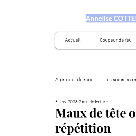
Annelise COTTEN
Accueil
Coupeur de feu
A propos de moi
Les soins en 
5 janv. 2023
2 min de lecture
Prestation en numérologie
Maux de tête 
répétition
Fleurs de Bach
Soin Libér