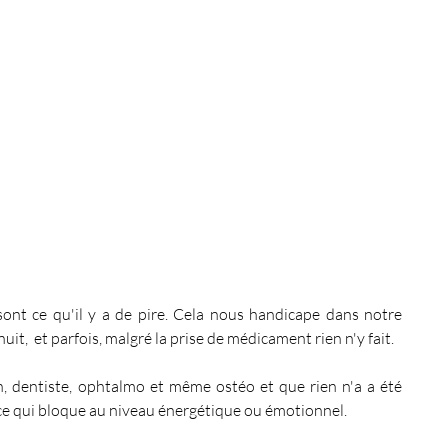
Ma chaine Youtube
Pendule
EFT
50 jours pour se connaître
Energie du mois
ont ce qu'il y a de pire. Cela nous handicape dans notre 
nuit,  et parfois, malgré la prise de médicament rien n'y fait.
n, dentiste, ophtalmo et même ostéo et que rien n'a a été 
r ce qui bloque au niveau énergétique ou émotionnel. 