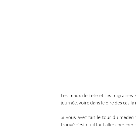
Spiritualié
Les Chakras
Anges et Archanges
Défi 
L'intuition
Coupeur de feu
Les maux de tête et les migraines s
journée, voire dans le pire des cas la 
Si vous avez fait le tour du médeci
trouvé c'est qu'il faut aller cherche