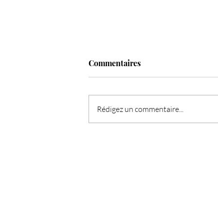
Commentaires
Rédigez un commentaire...
✨ Guidance Énergétique de l
Semaine avec l’Oracle de Bell
Écoute, Libération et Sagesse