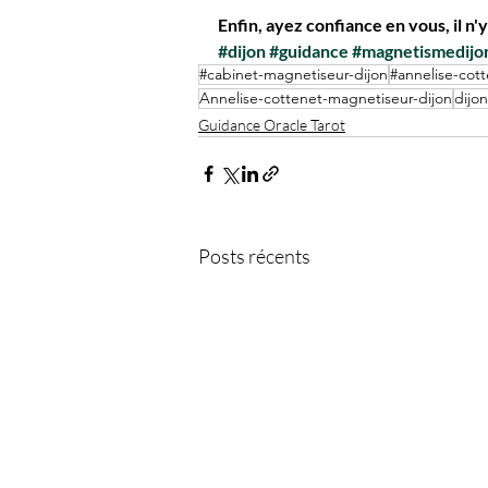
Enfin, ayez confiance en vous, il n'
#dijon
#guidance
#magnetismedijo
#cabinet-magnetiseur-dijon
#annelise-cot
Annelise-cottenet-magnetiseur-dijon
dijon
Guidance Oracle Tarot
Posts récents