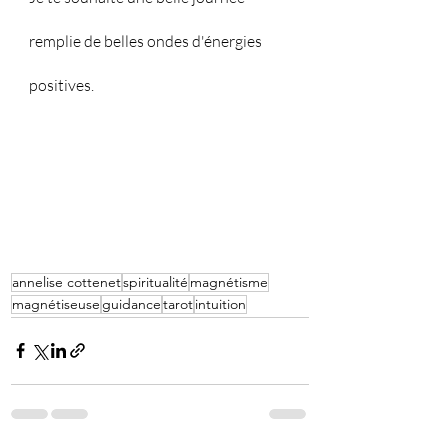
remplie de belles ondes d'énergies 
positives. 
annelise cottenet
spiritualité
magnétisme
magnétiseuse
guidance
tarot
intuition