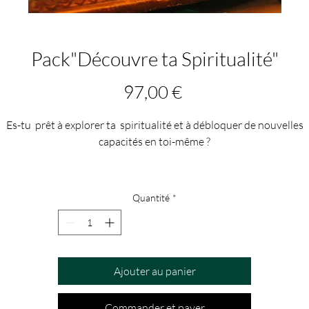
Pack"Découvre ta Spiritualité"
Prix
97,00 €
Es-tu prêt à explorer ta spiritualité et à débloquer de nouvelles
capacités en toi-même ?
vec le Pack "Découvre ta Spiritualité", tu peux faire exactement cela
travers 5 ateliers uniques qui résonneront avec toi à un niveau
Quantité
*
profond.
Que tu sois surpris par ton propre potentiel ou que tu cherches à
améliorer ton voyage spirituel, ces ateliers couvrent une gamme d
Ajouter au panier
ratiques ésotériques, y compris le Magnétisme, les Fleurs de Bach, 
Lithotéhérapie, la Radiesthésie et la Cartomancie.
Commander et payer