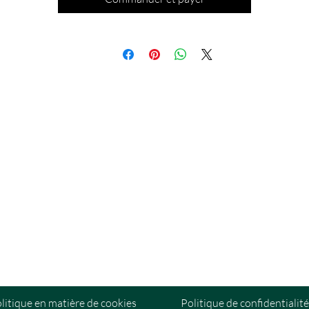
Tu plongeras dans le monde subtil et découvriras les mystères du
monde spirituel, en acquérant des idées et des compétences qui
resteront avec toi toute votre vie. Rejoins ce pack et embrasse le
ouvoir de ta spiritualité, que ce soit en cabinet sur Dijon ou en visi
litique en matière de cookies
Politique de confidentialité