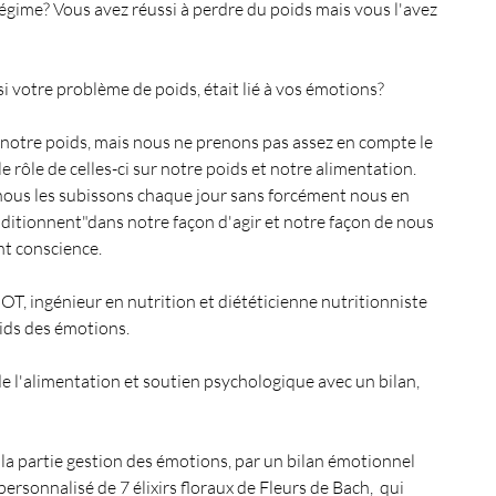
gime? Vous avez réussi à perdre du poids mais vous l'avez 
Ma chaine Youtube
Pendule
EFT
 votre problème de poids, était lié à vos émotions?
otre poids, mais nous ne prenons pas assez en compte le 
50 jours pour se connaître
Energie du mois
e rôle de celles-ci sur notre poids et notre alimentation. 
nous les subissons chaque jour sans forcément nous en 
nditionnent"dans notre façon d'agir et notre façon de nous 
Sommeil & Énergie
Sommeil & Fatigue
t conscience.
OT, ingénieur en nutrition et diététicienne nutritionniste 
Magnétisme & Énergie
ds des émotions. 
e l'alimentation et soutien psychologique avec un bilan, 
 la partie gestion des émotions, par un bilan émotionnel 
personnalisé de 7 élixirs floraux de Fleurs de Bach,  qui 