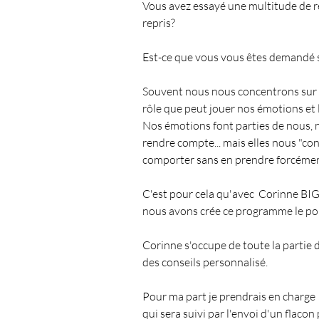
Vous avez essayé une multitude de ré
repris?
Spiritualié
Les Chakras
Est-ce que vous vous êtes demandé si
Souvent nous nous concentrons sur n
Anges et Archanges
Défi 
rôle que peut jouer nos émotions et l
Nos émotions font parties de nous, 
rendre compte... mais elles nous "co
L'intuition
Coupeur de feu
comporter sans en prendre forcémen
C'est pour cela qu'avec  Corinne BIG
Émotions & Fleurs de Bach
nous avons crée ce programme le poi
Corinne s'occupe de toute la partie d
des conseils personnalisé.
Pour ma part je prendrais en charge 
qui sera suivi par l'envoi d'un flacon 