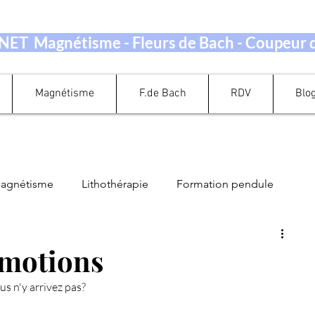
ET Magnétisme - Fleurs de Bach - Coupeur
Magnétisme
F.de Bach
RDV
Blo
magnétisme
Lithothérapie
Formation pendule
Guidance Oracle Tarot
Perte de Poids
Emotions
s n'y arrivez pas?
ation Energétique
Quand prendre rendez-vous ?