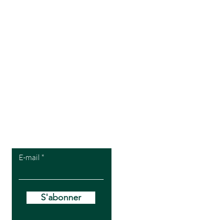
Pour recevoir
mes offres VIP
E-mail
S'abonner