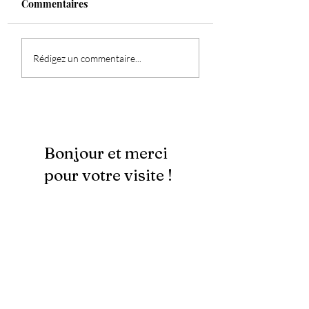
Commentaires
Découvrez les
Pleine Lune du 1
Rédigez un commentaire...
Nouveautés sur mes
septembre 2024
Réseaux Sociaux !
Bonjour et merci
pour votre visite !
Pour recevoir
mes offres VIP