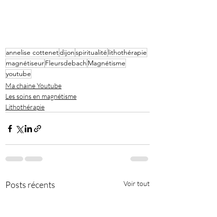
annelise cottenet
dijon
spiritualité
lithothérapie
magnétiseur
Fleursdebach
Magnétisme
youtube
Ma chaine Youtube
Les soins en magnétisme
Lithothérapie
Posts récents
Voir tout